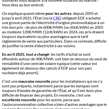
souhaitez vous adapter à la nouvelle situation du marché ?
Vous êtes au bon endroit.
On explique quand même
pour les autres
: depuis 2005 et
jusqu'à avril 2025, l'État (via la
CRE
) obligeait EDF à acheter
une grosse partie de l'électricité d'origine photovoltaïque à un
très bon prix : de plus de 600€/MWh (ou 60c€/kWh) en 2005
au modeste 120€/MWh (12c€/kWh) en 2024, ces prix étaient
toujours équivalents ou plus avantageux que le tarif
réglementé de vente aux particuliers. Dans ce contexte, difficile
de justifier la vente d'électricité à ses voisins.
En avril 2025, tout a changé
: les tarifs d'achat se sont
effondrés autour de 40€/MWh, soit bien en dessous du seuil de
rentabilité d'une centrale solaire typique (cette valeur est
également en dessous des calculs d'EDF pour son parc
nucléaire déjà amorti).
C'est une
mauvaise nouvelle
pour les installateurs qui ne s'y
sont pas préparés, notamment parce que les banques sont
toujours friandes de garanties de l'État, et qu'il est donc plus
difficile de financer des projets. En revanche, c'est une
excellente nouvelle
pour les autres, parce que
l'autoconsommation collective a bien d'autres avantages que le
seul gain financier. Par exemple, Coturnix permet aux